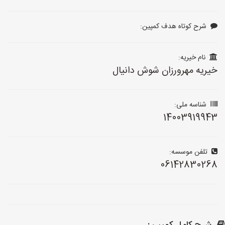
شرح کوتاه هدف کمپین:
نام خیریه:
خیریه مهرورزان شوش دانیال
شناسه ملی:
14003919943
تلفن موسسه:
06142830268