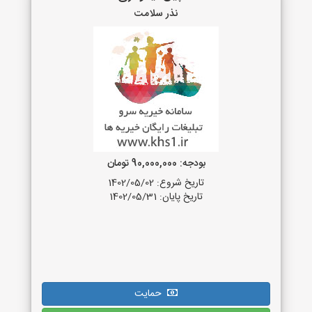
نذر سلامت
بودجه: 90,000,000 تومان
تاریخ شروع: 1402/05/02
تاریخ پایان: 1402/05/31
حمایت