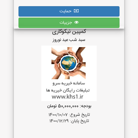
حمایت
جزییات
کمپین نیکوکاری
سبد شب عید نوروز
بودجه: 50,000,000 تومان
تاریخ شروع: 1400/10/07
تاریخ پایان: 1400/12/29