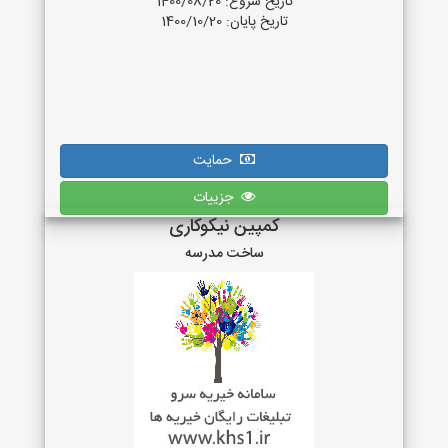
تاریخ شروع: 1400/08/20
تاریخ پایان: 1400/10/20
حمایت
جزییات
کمپین نیکوکاری
ساخت مدرسه