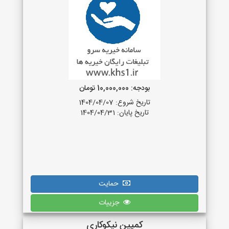
بودجه: 10,000,000 تومان
تاریخ شروع: 1404/04/07
تاریخ پایان: 1404/04/31
حمایت
جزییات
کمپین نیکوکاری