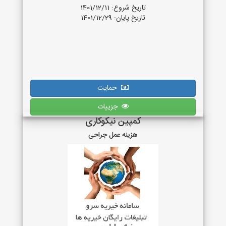
تاریخ شروع: 1401/12/11
تاریخ پایان: 1401/12/29
حمایت
جزییات
کمپین نیکوکاری
هزینه عمل جراحی