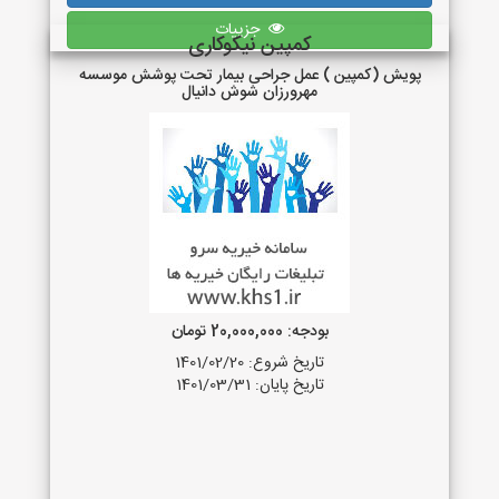
جزییات
کمپین نیکوکاری
پویش (کمپین ) عمل جراحی بیمار تحت پوشش موسسه
مهرورزان شوش دانیال
بودجه: 20,000,000 تومان
تاریخ شروع: 1401/02/20
تاریخ پایان: 1401/03/31